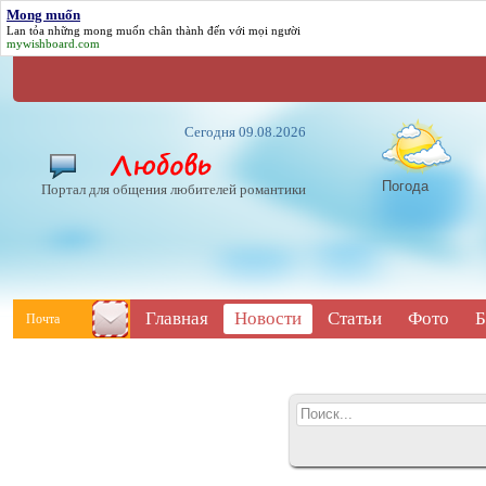
Mong muốn
Lan tỏa những
mong muốn
chân thành đến với mọi người
mywishboard.com
Сегодня 09.08.2026
Погода
Портал для общения любителей романтики
Главная
Новости
Статьи
Фото
Б
Почта